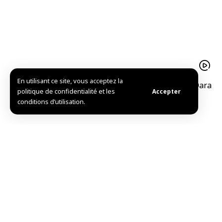
En utilisant ce site, vous acceptez la
Destruction de 1500 mines dans la périphérie de Qara
politique de confidentialité et les
Accepter
dans la banlieue de Damas
conditions d’utilisation.