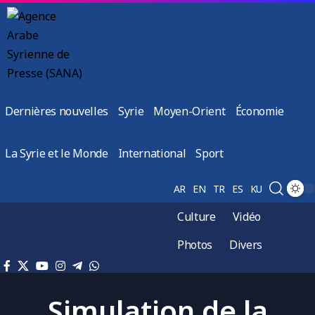
Dernières nouvelles
Syrie
Moyen-Orient
Économie
La Syrie et le Monde
International
Sport
AR
EN
TR
ES
KU
Culture
Vidéo
Photos
Divers
Simulation de la