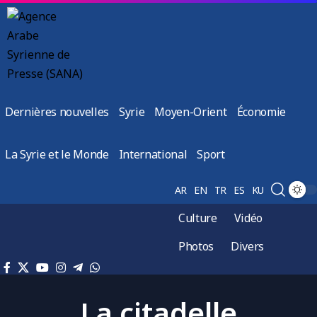
Dernières nouvelles
Syrie
Moyen-Orient
Économie
La Syrie et le Monde
International
Sport
AR
EN
TR
ES
KU
Culture
Vidéo
Photos
Divers
La citadelle