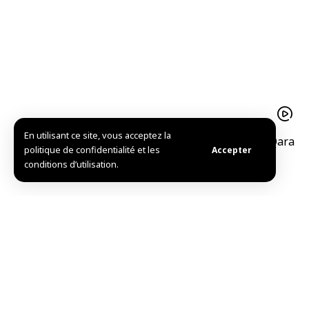
En utilisant ce site, vous acceptez la
Destruction de 1500 mines dans la périphérie de Qara
politique de confidentialité et les
Accepter
dans la banlieue de Damas
conditions d’utilisation.