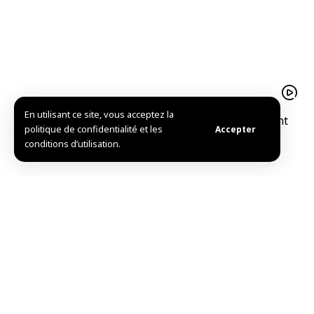
En utilisant ce site, vous acceptez la
Le pistache d’Alep est un trésor agricolequi soutient
politique de confidentialité et les
Accepter
l’économie familiale à Idleb
conditions d’utilisation.