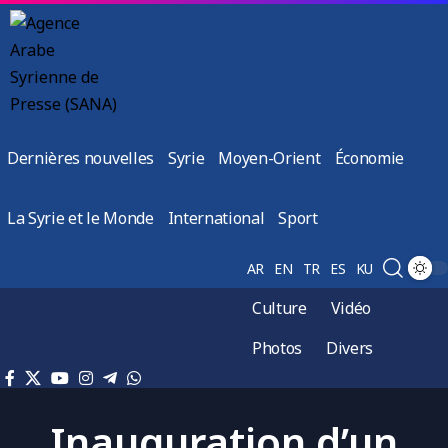
Dernières nouvelles
Syrie
Moyen-Orient
Économie
La Syrie et le Monde
International
Sport
AR
EN
TR
ES
KU
Culture
Vidéo
Photos
Divers
Inauguration d’un