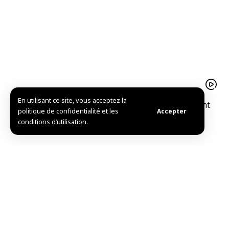
En utilisant ce site, vous acceptez la
Le pistache d’Alep est un trésor agricolequi soutient
politique de confidentialité et les
Accepter
l’économie familiale à Idleb
conditions d’utilisation.