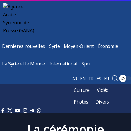
Dernières nouvelles
Syrie
Moyen-Orient
Économie
La Syrie et le Monde
International
Sport
AR
EN
TR
ES
KU
Culture
Vidéo
Photos
Divers
La cérémonie