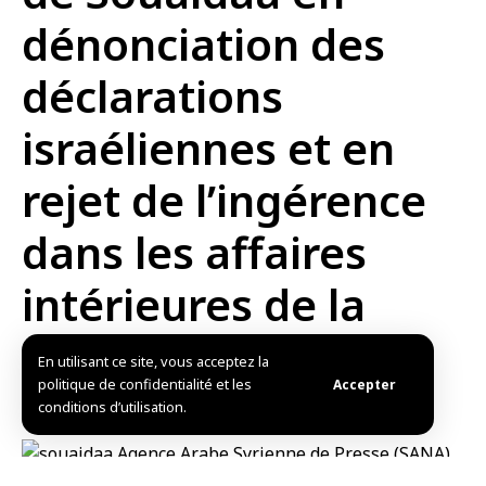
dénonciation des
déclarations
israéliennes et en
rejet de l’ingérence
dans les affaires
intérieures de la
Syrie
En utilisant ce site, vous acceptez la
politique de confidentialité et les
Accepter
conditions d’utilisation.
Publié: 2025/02/25 3:30 PM
Mis à jour: 2025/08/17 4:12 AM