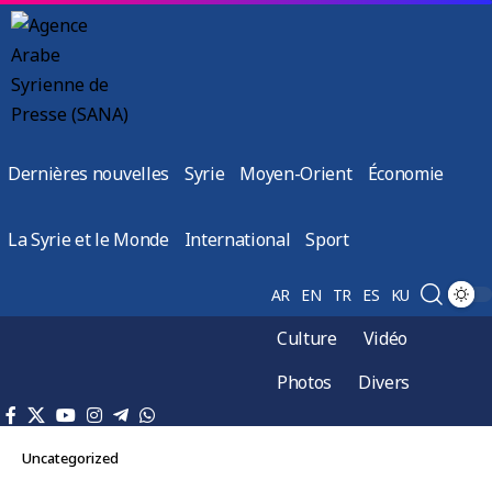
Dernières nouvelles
Syrie
Moyen-Orient
Économie
La Syrie et le Monde
International
Sport
AR
EN
TR
ES
KU
Culture
Vidéo
Photos
Divers
Uncategorized