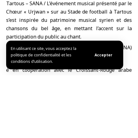
Tartous – SANA / L’
événement musical
présenté par le
Chœur « Urjwan » sur au Stade de football à
Tartous
s’est inspirée du patrimoine musical syrien et des
chansons du bel âge, en mettant l’accent sur la
participation du public au chant.
Or
En utilisant ce site, vous acceptez la
ga
politique de confidentialité et les
Accepter
nis
conditions d’utilisation.
é en coopération avec le Croissant-Rouge arabe
syrien à Tartous et le Réseau Massarat, l’événement
intitulé « Voix de la paix » visait à promouvoir la
culture, l’art, la beauté et la musique, selon Bichr Issa,
président de l’Association des amis de la musique à
Tartous et chef du Chœur Urjwan.
Issa a déclaré à la correspondante de SANA que cet
évènement artistique à vocation communautaire
cherche à briser le silence par la musique et l’art