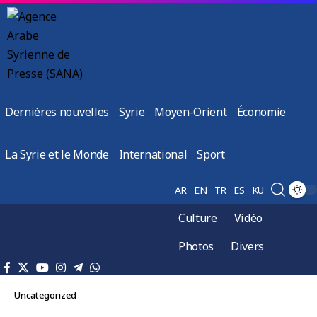
Dernières nouvelles
Syrie
Moyen-Orient
Économie
La Syrie et le Monde
International
Sport
AR
EN
TR
ES
KU
Culture
Vidéo
Photos
Divers
Uncategorized