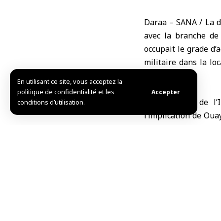
Daraa – SANA / La d
avec la branche de
occupait le grade d’
militaire dans la l
déchu.
En utilisant ce site, vous acceptez la
politique de confidentialité et les
Accepter
Le ministère de l’
conditions d’utilisation.
l’implication de Oua
depuis le déclenche
arrestations ayant v
Saidnaya, ainsi que l
Il a également part
attribuant de fausses