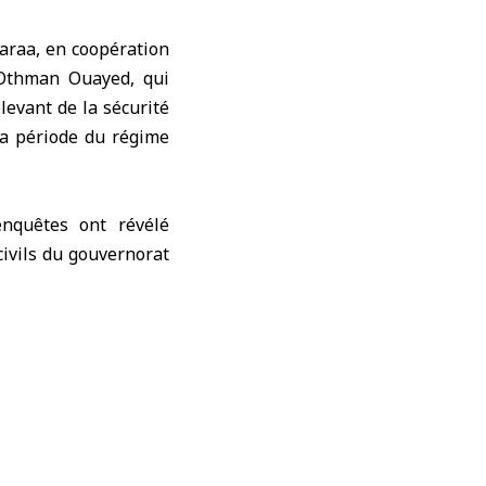
araa
, en coopération
 Othman Ouayed, qui
levant de la sécurité
la période du régime
enquêtes ont révélé
civils du gouvernorat
perquisitions et des
ion dans la prison de
e sécurité.
a révolution en leur
s.