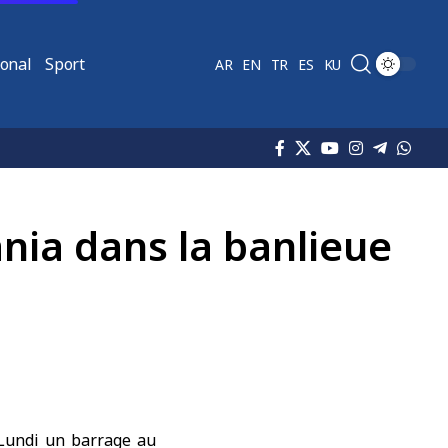
ional
Sport
AR
EN
TR
ES
KU
ania dans la banlieue
 Lundi un barrage au