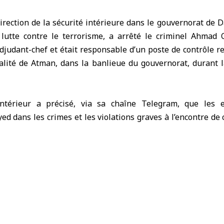
irection de
la sécurité intérieure
dans le gouvernorat de
D
 lutte contre le terrorisme, a arrêté le criminel Ahmad
adjudant-chef et était responsable d’un poste de contrôle re
ocalité de Atman, dans la banlieue du gouvernorat, durant 
Intérieur a précisé, via sa chaîne Telegram, que les 
yed dans les crimes et les violations graves à l’encontre de 
ment de la révolution syrienne. Ces actes incluent des 
isé plusieurs civils et qui se sont soldées par leur exécut
e recrutement de jeunes de la localité au sein des services d
icipé à des actes de chantage contre des activistes de l
 accusations dans le but de faire pression sur leurs famille