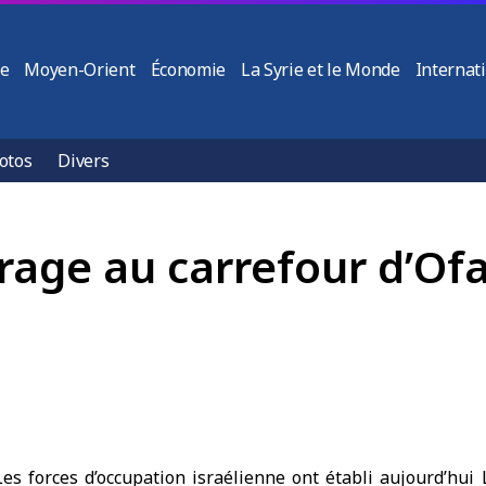
ie
Moyen-Orient
Économie
La Syrie et le Monde
Internat
otos
Divers
rrage au carrefour d’Of
es forces d’occupation israélienne
ont établi aujourd’hui