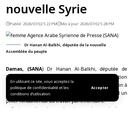
nouvelle Syrie
Publié: 2026/07/02 5:22 PM
Mis à jour: 2026/07/02 5:28 PM
Dr Hanan Al-Balkhi, députée de la nouvelle
Assemblée du peuple
Damas, (SANA
) Dr Hanan Al-Balkhi, députée de
l’Assemblée du peuple
, a affirmé que
l’autonomisation
En utilisant ce site, vous acceptez la
des femmes
et le renforcement de leur participation à
politique de confidentialité et les
Accepter
la vie politique et à la prise de décision constituent un
conditions d’utilisation.
pilier fondamental du travail parlementaire.
« Ceci contribue à accroître leur présence à divers
postes à responsabilité et à consolider leur rôle de
partenaire active dans la construction de la nouvelle