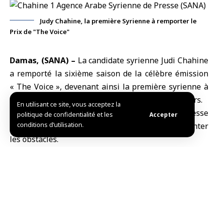
Judy Chahine, la première Syrienne à remporter le
Prix de "The Voice"
Damas, (SANA) –
La candidate syrienne
Judi Chahine
a remporté la sixième saison de la célèbre émission
« The Voice », devenant ainsi la première syrienne à
remporter le titre dans la version arabe du concours.
En utilisant ce site, vous acceptez la
Cette réussite témoigne du talent de la jeunesse
politique de confidentialité et les
Accepter
conditions d’utilisation.
syrienne et de sa capacité à exceller et à surmonter
les obstacles.
Chahine a atteint la finale après avoir battu des
candidats venus de divers pays du monde arabe,
captivant le jury et le public par la puissance de sa
voix et sa prestation qualifiée d’exceptionnelle.
La victoire de Chahine vient s’ajouter à l’excellente
participation syrienne à cette édition du concours, où