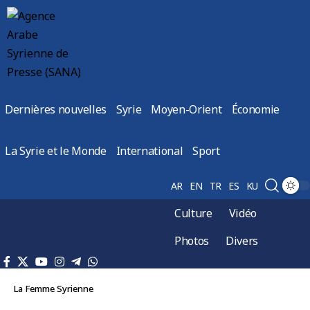
Dernières nouvelles
Syrie
Moyen-Orient
Économie
La Syrie et le Monde
International
Sport
AR
EN
TR
ES
KU
Culture
Vidéo
Photos
Divers
La Femme Syrienne