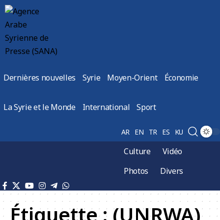
Dernières nouvelles
Syrie
Moyen-Orient
Économie
La Syrie et le Monde
International
Sport
AR
EN
TR
ES
KU
Culture
Vidéo
Photos
Divers
Étiquette :
(UNRWA)