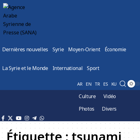
Dernières nouvelles
Syrie
Moyen-Orient
Économie
La Syrie et le Monde
International
Sport
AR
EN
TR
ES
KU
Culture
Vidéo
Photos
Divers
Étiquette :
tsunami