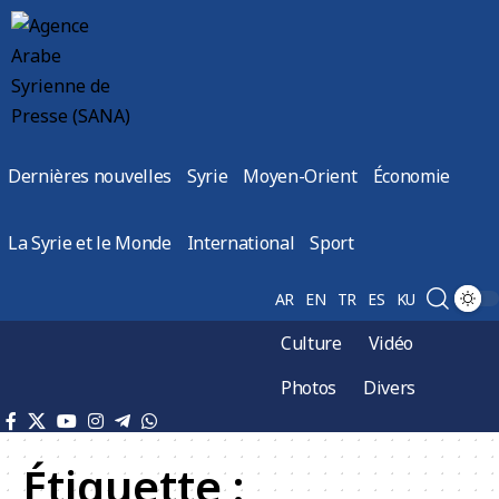
Dernières nouvelles
Syrie
Moyen-Orient
Économie
La Syrie et le Monde
International
Sport
AR
EN
TR
ES
KU
Culture
Vidéo
Photos
Divers
Étiquette :