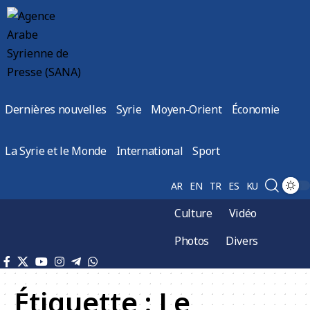
Dernières nouvelles
Syrie
Moyen-Orient
Économie
La Syrie et le Monde
International
Sport
AR
EN
TR
ES
KU
Culture
Vidéo
Photos
Divers
Étiquette :
Le