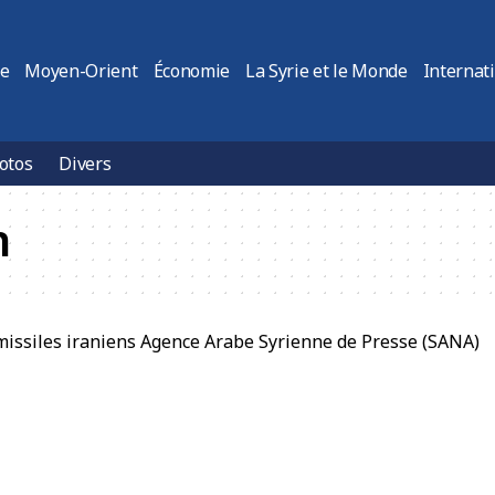
ie
Moyen-Orient
Économie
La Syrie et le Monde
Internat
otos
Divers
n