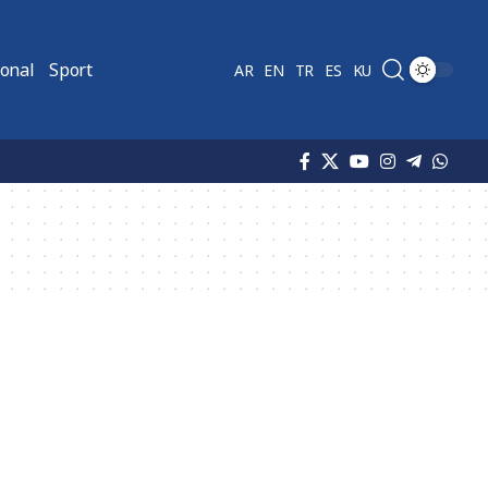
ional
Sport
AR
EN
TR
ES
KU