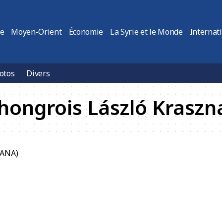
ie
Moyen-Orient
Économie
La Syrie et le Monde
Internat
otos
Divers
n hongrois László Krasz