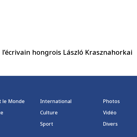
à l’écrivain hongrois László Krasznahorkai
et le Monde
International
Photos
ce
Culture
Vidéo
Sport
Divers