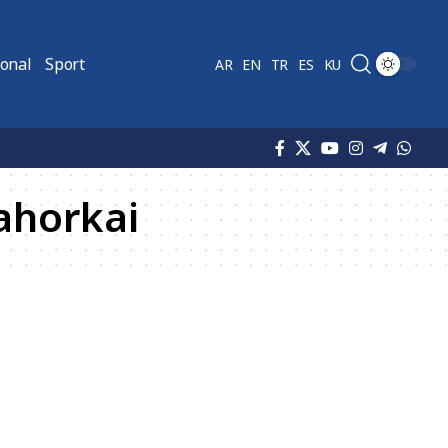
ional
Sport
AR
EN
TR
ES
KU
nahorkai