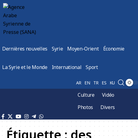
Dernières nouvelles
Syrie
Moyen-Orient
Économie
La Syrie et le Monde
International
Sport
AR
EN
TR
ES
KU
Culture
Vidéo
Photos
Divers
Étiquette :
des