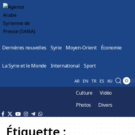
Dernières nouvelles
Syrie
Moyen-Orient
Économie
La Syrie et le Monde
International
Sport
AR
EN
TR
ES
KU
Culture
Vidéo
Photos
Divers
Étiquette :