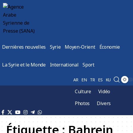
Dernières nouvelles
Syrie
Moyen-Orient
Économie
La Syrie et le Monde
International
Sport
AR
EN
TR
ES
KU
Culture
Vidéo
Photos
Divers
Étiquette :
Bahrein