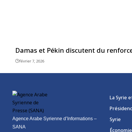
Damas et Pékin discutent du renforc
février 7, 2026
La Syrie 
Présiden
Agence Arabe Syrienne d’Informations –
Syrie
SANA
Économie