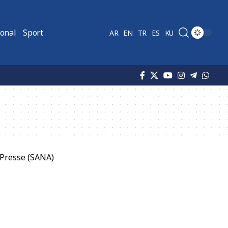
ional
Sport
AR
EN
TR
ES
KU