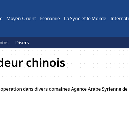
ie
Moyen-Orient
Économie
La Syrie et le Monde
Internat
otos
Divers
eur chinois