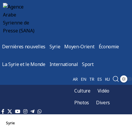
Dernières nouvelles
Syrie
Moyen-Orient
Économie
La Syrie et le Monde
International
Sport
AR
EN
TR
ES
KU
Culture
Vidéo
Photos
Divers
Syrie