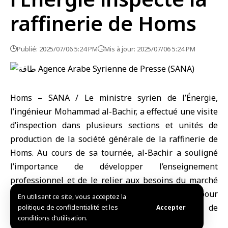
raffinerie de Homs
Publié: 2025/07/06 5:24 PM
Mis à jour: 2025/07/06 5:24 PM
Homs – SANA / Le ministre syrien de l’Énergie,
l’ingénieur Mohammad al-Bachir, a effectué une visite
d’inspection dans plusieurs sections et unités de
production de la société générale de la raffinerie de
Homs. Au cours de sa tournée, al-Bachir a souligné
l’importance de développer l’enseignement
professionnel et de le relier aux besoins du marché
du travail, indiquant qu’un plan est en cours pour
En utilisant ce site, vous acceptez la
former des cadres techniques spécialisés afin de
politique de confidentialité et les
Accepter
conditions d’utilisation.
renforcer les institutions.