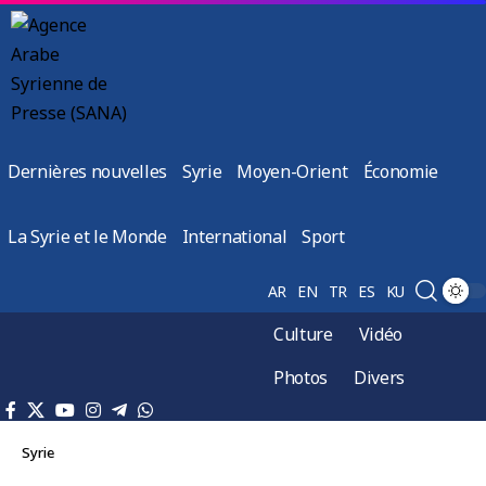
Dernières nouvelles
Syrie
Moyen-Orient
Économie
La Syrie et le Monde
International
Sport
AR
EN
TR
ES
KU
Culture
Vidéo
Photos
Divers
Syrie