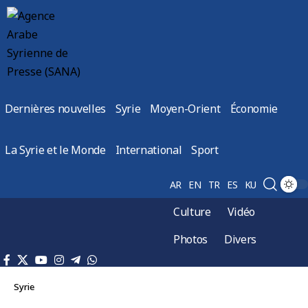
Dernières nouvelles
Syrie
Moyen-Orient
Économie
La Syrie et le Monde
International
Sport
AR
EN
TR
ES
KU
Culture
Vidéo
Photos
Divers
Syrie