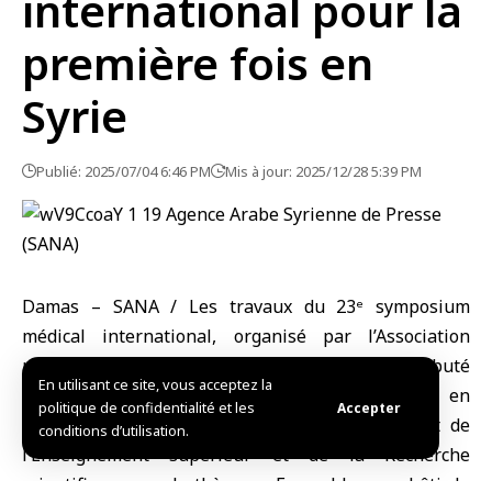
international pour la
première fois en
Syrie
Publié: 2025/07/04 6:46 PM
Mis à jour: 2025/12/28 5:39 PM
Damas – SANA / Les travaux du 23ᵉ symposium
médical international, organisé par l’Association
médicale syro-américaine (SAMS), ont débuté
En utilisant ce site, vous acceptez la
aujourd’hui pour la première fois en Syrie, en
politique de confidentialité et les
Accepter
coopération avec les ministères de la Santé et de
conditions d’utilisation.
l’Enseignement supérieur et de la Recherche
scientifique, sous le thème : « Ensemble pour bâtir la