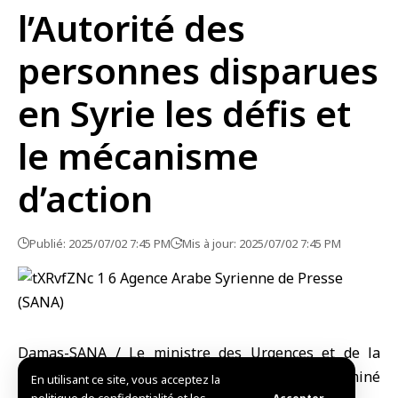
l’Autorité des
personnes disparues
en Syrie les défis et
le mécanisme
d’action
Publié: 2025/07/02 7:45 PM
Mis à jour: 2025/07/02 7:45 PM
Damas-SANA / Le ministre des Urgences et de la
Gestion des Catastrophes, Raed al-Saleh, a examiné
En utilisant ce site, vous acceptez la