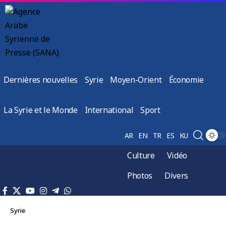
Dernières nouvelles
Syrie
Moyen-Orient
Économie
La Syrie et le Monde
International
Sport
AR
EN
TR
ES
KU
Culture
Vidéo
Photos
Divers
Syrie