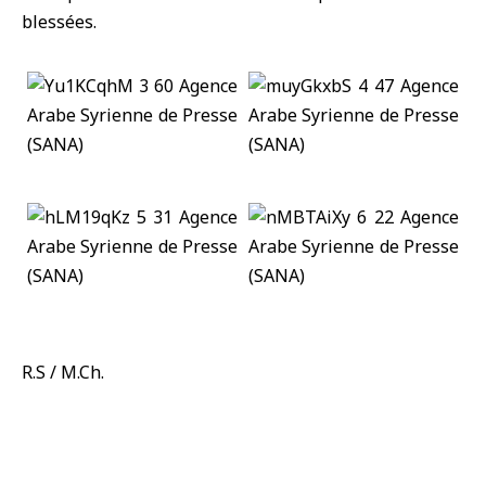
blessées.
R.S / M.Ch.