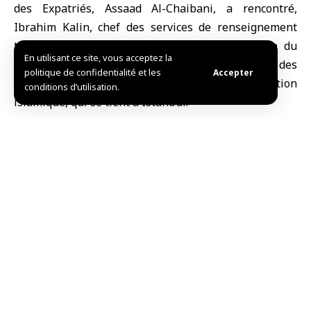
des Expatriés, Assaad Al-Chaibani, a rencontré,
Ibrahim Kalin, chef des services de renseignement
turcs, en marge des travaux de la 51e session du
En utilisant ce site, vous acceptez la
Conseil des ministres des Affaires étrangères des
politique de confidentialité et les
Accepter
États membres de l’Organisation de la coopération
conditions d’utilisation.
islamique, qui se tient à Istanbul.
R.Khallouf./ M.Ch.
Partager cet
article
Choix de l’éditeur