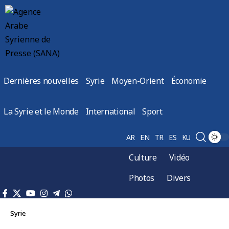
Dernières nouvelles
Syrie
Moyen-Orient
Économie
La Syrie et le Monde
International
Sport
AR
EN
TR
ES
KU
Culture
Vidéo
Photos
Divers
Syrie