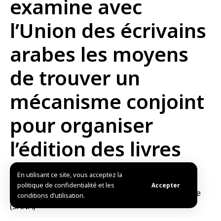
examine avec
l’Union des écrivains
arabes les moyens
de trouver un
mécanisme conjoint
pour organiser
l’édition des livres
Publié: 2025/06/05 7:59 PM
Mis à jour: 2025/06/05 7:59 PM
En utilisant ce site, vous acceptez la
politique de confidentialité et les
Accepter
conditions d’utilisation.