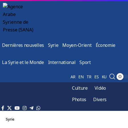
Dernières nouvelles
Syrie
Moyen-Orient
Économie
La Syrie et le Monde
International
Sport
AR
EN
TR
ES
KU
Culture
Vidéo
Photos
Divers
Syrie