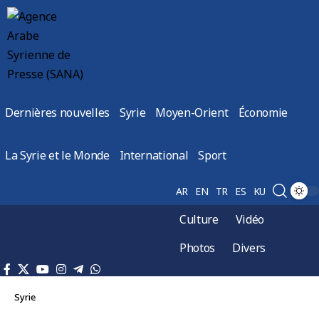
Dernières nouvelles
Syrie
Moyen-Orient
Économie
La Syrie et le Monde
International
Sport
AR
EN
TR
ES
KU
Culture
Vidéo
Photos
Divers
Syrie