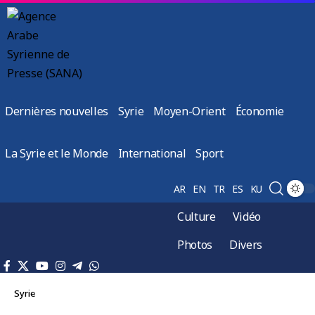
Dernières nouvelles
Syrie
Moyen-Orient
Économie
La Syrie et le Monde
International
Sport
AR
EN
TR
ES
KU
Culture
Vidéo
Photos
Divers
Syrie