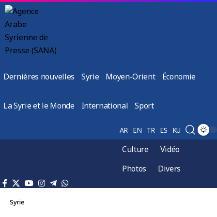
Dernières nouvelles
Syrie
Moyen-Orient
Économie
La Syrie et le Monde
International
Sport
AR
EN
TR
ES
KU
Culture
Vidéo
Photos
Divers
Syrie