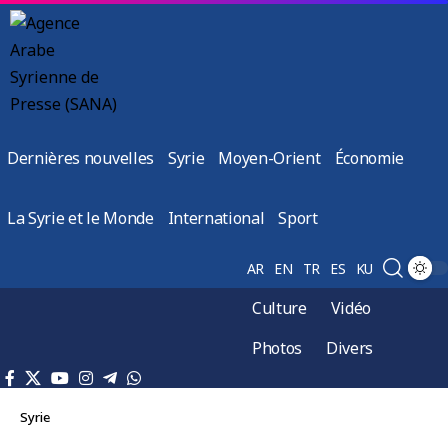
Dernières nouvelles
Syrie
Moyen-Orient
Économie
La Syrie et le Monde
International
Sport
AR
EN
TR
ES
KU
Culture
Vidéo
Photos
Divers
Syrie