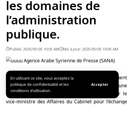
les domaines de
l’administration
publique.
Publié: 2025/05/05 10:05 AM
Mis à jour: 2025/05/05 10:05 AM
Damas-SANA/Le ministre du développement
En utilisant ce site, vous acceptez la
politique de confidentialité et les
Accepter
administratif, Mohammad al-Skaf, a rencontré une
conditions d’utilisation.
délégation des Émirats arabes unis, dirigée par le
vice-ministre des Affaires du Cabinet pour l’échange
de connaissances et la compétitivité, Abdullah Nasser
Lootah.
Les deux parties ont discuté des moyens de renforcer