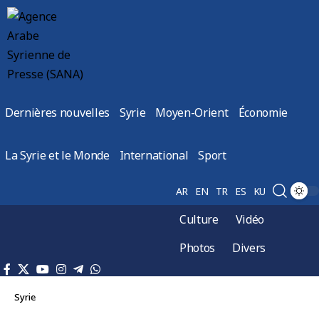
Dernières nouvelles
Syrie
Moyen-Orient
Économie
La Syrie et le Monde
International
Sport
AR
EN
TR
ES
KU
Culture
Vidéo
Photos
Divers
Syrie