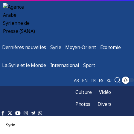
Dernières nouvelles
Syrie
Moyen-Orient
Économie
La Syrie et le Monde
International
Sport
AR
EN
TR
ES
KU
Culture
Vidéo
Photos
Divers
Syrie