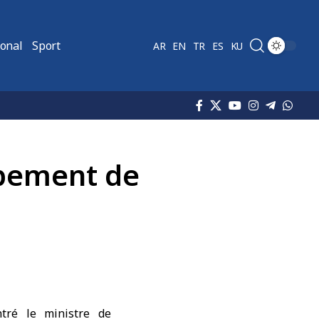
ional
Sport
AR
EN
TR
ES
KU
ppement de
tré le ministre de