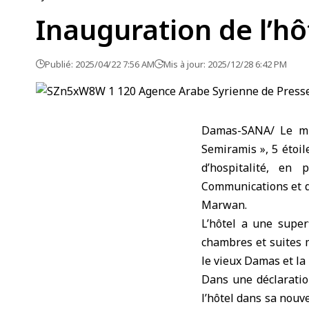
Inauguration de l’h
Publié: 2025/04/22 7:56 AM
Mis à jour: 2025/12/28 6:42 PM
Damas-SANA/ ‏Le ministre du Tourisme, Mazen Al-Salhani, a inauguré hier soir l’hôtel « Royal
Semiramis », 5 étoil
d’hospitalité, en
Communications et d
Marwan.
L’hôtel a une supe
chambres et suites m
le vieux Damas et l
Dans une déclaratio
l’hôtel dans sa nouve