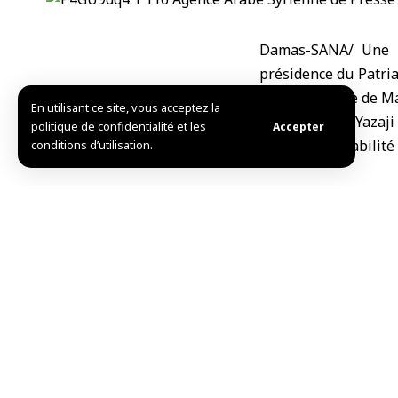
Damas-SANA/ Une me
présidence du Patria
à la cathédrale de M
En utilisant ce site, vous acceptez la
Le Patriarche Yazaji
politique de confidentialité et les
Accepter
l’unité et la stabilité
conditions d’utilisation.