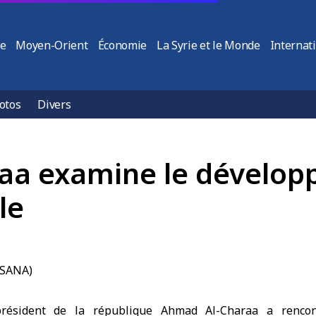
ie
Moyen-Orient
Économie
La Syrie et le Monde
Internat
otos
Divers
raa examine le dévelo
le
ésident de la république Ahmad Al-Charaa a rencon