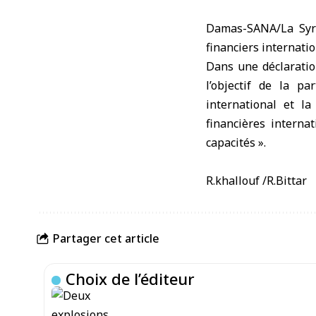
Damas-SANA/La Syri
financiers internati
Dans une déclarati
l’objectif de la p
international et la
financières interna
capacités ».
R.khallouf /R.Bittar
Partager cet article
Choix de l’éditeur