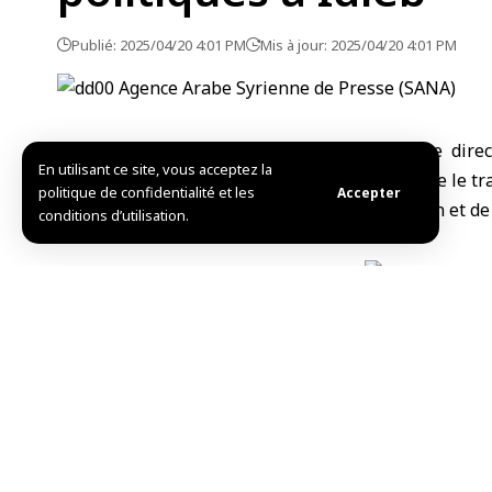
Publié: 2025/04/20 4:01 PM
Mis à jour: 2025/04/20 4:01 PM
Idleb-SANA/Le direc
En utilisant ce site, vous acceptez la
passé en revue le tra
politique de confidentialité et les
Accepter
la coordination et de
conditions d’utilisation.
R.Khallouf/R.Bittar
Partager cet article