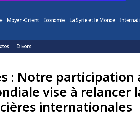
ie
Moyen-Orient
Économie
La Syrie et le Monde
Internat
otos
Divers
s : Notre participation
diale vise à relancer 
ncières internationales