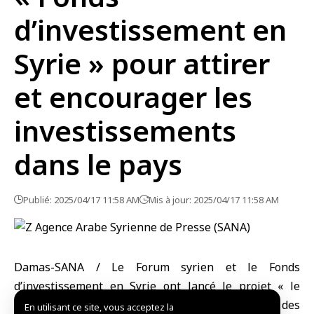
d’investissement en
Syrie » pour attirer
et encourager les
investissements
dans le pays
Publié: 2025/04/17 11:58 AM
Mis à jour: 2025/04/17 11:58 AM
Damas-SANA / Le Forum syrien et le Fonds
d’investissement en Syrie ont lancé le projet « le
Fonds investir en Syrie » pour attirer des
En utilisant ce site, vous acceptez la