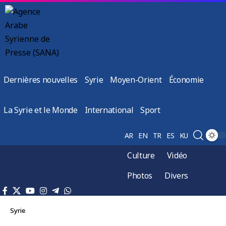
Dernières nouvelles
Syrie
Moyen-Orient
Économie
La Syrie et le Monde
International
Sport
AR
EN
TR
ES
KU
Culture
Vidéo
Photos
Divers
Syrie