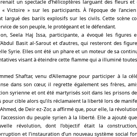
renait un spectacle d’hélicoptères larguant des fleurs et
on « Victoire » sur les participants. À l’époque de l’anci
t largué des barils explosifs sur les civils. Cette scène c
ervice de son peuple, le protégeant et le défendant.
ion, Seela Haj Issa, participante, a évoqué les figures
u’Abdul Basit al-Sarout et d’autres, qui resteront des fig
elle Syrie. Elles ont été un phare et un moteur de sa contin
ntatives visant à éteindre cette flamme qui a illuminé toutes
med Shaftar, venu d’Allemagne pour participer à la cél
nse dans son cœur, il regrette également ses frères, ami
tion syrienne et ont été martyrisés soit dans les prisons de
is pour cible alors qu’ils réclamaient la liberté lors de manif
hmed, de Deir ez-Zor, a affirmé que, pour elle, la révolutio
 l’accession du peuple syrien à la liberté. Elle a ajouté qu
elle révolution, dont l’objectif était la construction,
corruption et l’instauration d’un nouveau système social fond