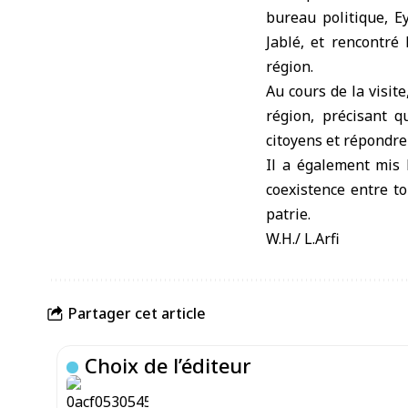
bureau politique, E
Jablé, et rencontré
région.
Au cours de la visit
région, précisant q
citoyens et répondre
Il a également mis l
coexistence entre to
patrie.
W.H./ L.Arfi
Partager cet article
Choix de l’éditeur