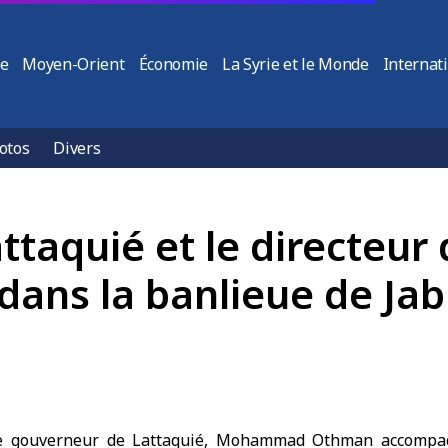
ie
Moyen-Orient
Économie
La Syrie et le Monde
Internat
otos
Divers
taquié et le directeur 
 dans la banlieue de Jab
Le gouverneur de Lattaquié, Mohammad Othman accompag