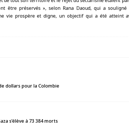
 et de tout son territoire et le rejet du sectarisme étaient par
ent être préservés », selon Rana Daoud, qui a souligné
e vie prospère et digne, un objectif qui a été atteint av
de dollars pour la Colombie
Gaza s’élève à 73 384 morts