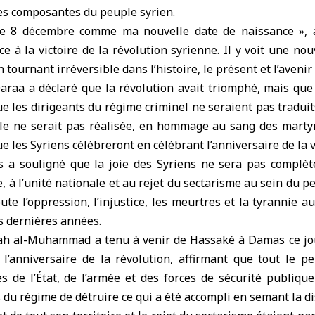
les composantes du peuple syrien.
le 8 décembre comme ma nouvelle date de naissance », a
ce à la victoire de la révolution syrienne. Il y voit une no
 tournant irréversible dans l’histoire, le présent et l’avenir 
raa a déclaré que la révolution avait triomphé, mais que 
e les dirigeants du régime criminel ne seraient pas traduits
elle ne serait pas réalisée, en hommage au sang des martyr
e les Syriens célébreront en célébrant l’anniversaire de la v
a souligné que la joie des Syriens ne sera pas complèt
, à l’unité nationale et au rejet du sectarisme au sein du pe
ute l’oppression, l’injustice, les meurtres et la tyrannie au
s dernières années.
h al-Muhammad a tenu à venir de Hassaké à Damas ce jou
 l’anniversaire de la révolution, affirmant que tout le pe
s de l’État, de l’armée et des forces de sécurité publiqu
 du régime de détruire ce qui a été accompli en semant la di