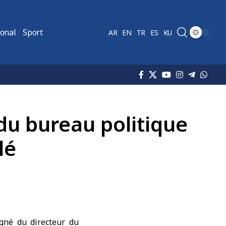
ional
Sport
AR
EN
TR
ES
KU
du bureau politique
lé
né du directeur du