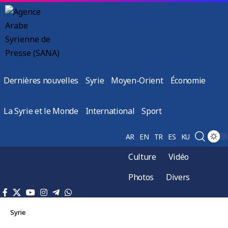
Dernières nouvelles
Syrie
Moyen-Orient
Économie
La Syrie et le Monde
International
Sport
AR
EN
TR
ES
KU
Culture
Vidéo
Photos
Divers
Syrie