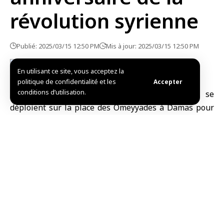
révolution syrienne
Publié: 2025/03/15 12:50 PM
Mis à jour: 2025/03/15 12:50 PM
En utilisant ce site, vous acceptez la
politique de confidentialité et les
Accepter
conditions d’utilisation.
Damas-SANA / Les élements de la sécurité se
déploient sur la place des Omeyyades à Damas pour
maintenir la sécurité des citoyens lors des
célébrations marquant le 14e anniversaire de la
révolution syrienne.