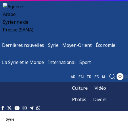
Dernières nouvelles
Syrie
Moyen-Orient
Économie
La Syrie et le Monde
International
Sport
AR
EN
TR
ES
KU
Culture
Vidéo
Photos
Divers
Syrie