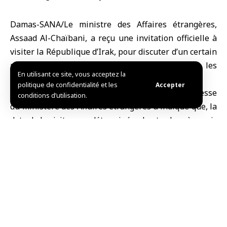
Damas-SANA/Le ministre des Affaires étrangères,
Assaad Al-Chaïbani, a reçu une invitation officielle à
visiter la République d’Irak, pour discuter d’un certain
nombre de questions communes et améliorer les
En utilisant ce site, vous acceptez la
relations bilatérales.
politique de confidentialité et les
Accepter
aDans une déclaration à SANA, le bureau de presse
conditions d’utilisation.
du ministère des Affaires étrangères a indiqué que, la
date de la visite sera déterminée plus tard après avoir
complété l’ordre du jour et mené les consultations
techniques nécessaires.
R.khallouf/ L.S.
Partager cet