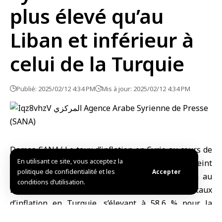
plus élevé qu’au
Liban et inférieur à
celui de la Turquie
Publié: 2025/02/12 4:34 PM
Mis à jour: 2025/02/12 4:34 PM
Damas-SANA/ Le taux d’inflation en Syrie au cours de
En utilisant ce site, vous acceptez la
l’année 2024, sous le règne du régime déchu, a atteint
politique de confidentialité et les
Accepter
57,0 %, ce qui est supérieur au taux d’inflation au
conditions d’utilisation.
Liban, s’élevant à 45,5 %, et inférieur au taux
d’inflation en Turquie, s’élevant à 58,6 % pour la
même période.