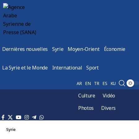
Dernières nouvelles
Syrie
Moyen-Orient
Économie
La Syrie et le Monde
International
Sport
AR
EN
TR
ES
KU
Culture
Vidéo
Photos
Divers
Syrie