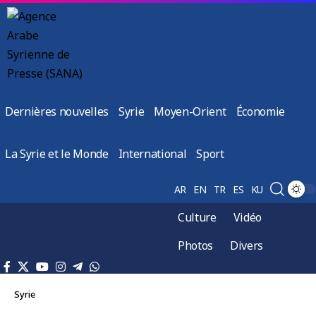
Dernières nouvelles
Syrie
Moyen-Orient
Économie
La Syrie et le Monde
International
Sport
AR
EN
TR
ES
KU
Culture
Vidéo
Photos
Divers
Syrie