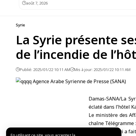
août 7, 2026
Syrie
La Syrie présente se
de l’incendie de l’h
Publié: 2025/01/22 10:11 AM
Mis à jour: 2025/01/22 10:11 AM
Damas-SANA/La Syrie
éclaté dans l’hôtel K
Le ministère des Af
chaîne Télégramme : 
KartalKaya, qui a fai
En utilisant ce site, vous acceptez la