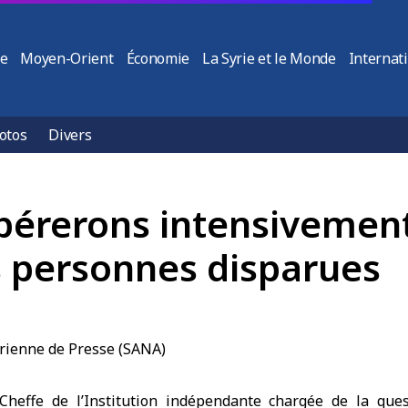
ie
Moyen-Orient
Économie
La Syrie et le Monde
Internat
otos
Divers
pérerons intensivement
es personnes disparues
heffe de l’Institution indépendante chargée de la que