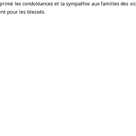
rimé les condoléances et la sympathie aux familles des vic
nt pour les blessés.
ppliquer le blocus des ports iraniens
en 2032