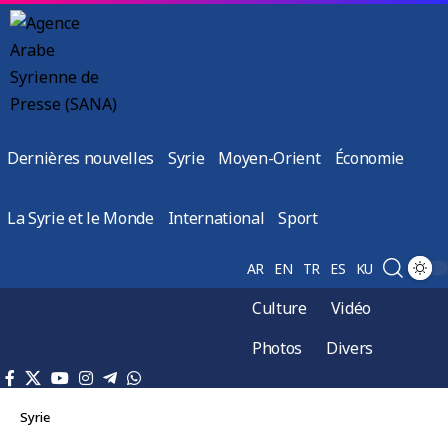
Dernières nouvelles
Syrie
Moyen-Orient
Économie
La Syrie et le Monde
International
Sport
AR
EN
TR
ES
KU
Culture
Vidéo
Photos
Divers
Syrie