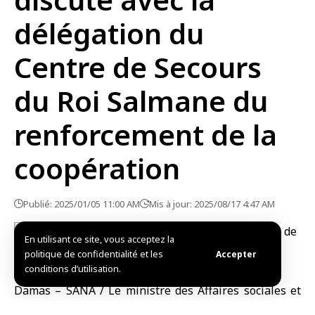
délégation du
Centre de Secours
du Roi Salmane du
renforcement de la
coopération
Publié: 2025/01/05 11:00 AM
Mis à jour: 2025/08/17 4:47 AM
En utilisant ce site, vous acceptez la
politique de confidentialité et les
Accepter
conditions d’utilisation.
Damas – SANA / Le ministre des Affaires sociales et
du Travail, Fadi Al-Qasim, a discuté avec une