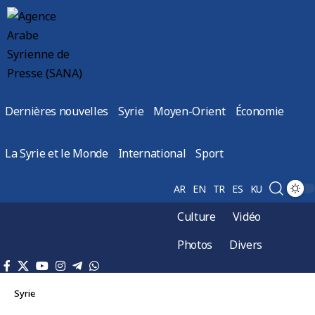
Dernières nouvelles
Syrie
Moyen-Orient
Économie
La Syrie et le Monde
International
Sport
AR
EN
TR
ES
KU
Culture
Vidéo
Photos
Divers
Syrie