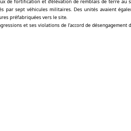
 de fortification et d’élévation de remblais de terre au 
cés par sept véhicules militaires. Des unités avaient ég
res préfabriquées vers le site.
gressions et ses violations de l’
accord de désengagement 
ie, en menant des prises d’assaut, des arrestations et en pr
e réclamer le retrait des forces d’occupation israélienne
s les mesures prises par Israël dans le sud syrien sont nu
 juridique au regard du droit international. Elle a
ionale à assumer ses responsabilités, à mettre fin aux pra
etrait complet du sud du pays.
ngagement de 1974
force d’occupation israélienne
Israël
Quneitr