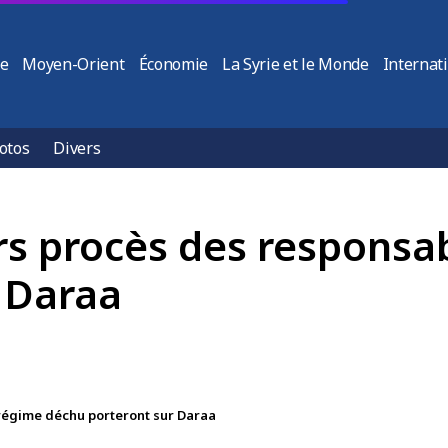
ie
Moyen-Orient
Économie
La Syrie et le Monde
Internat
otos
Divers
ers procès des responsa
 Daraa
 régime déchu porteront sur Daraa