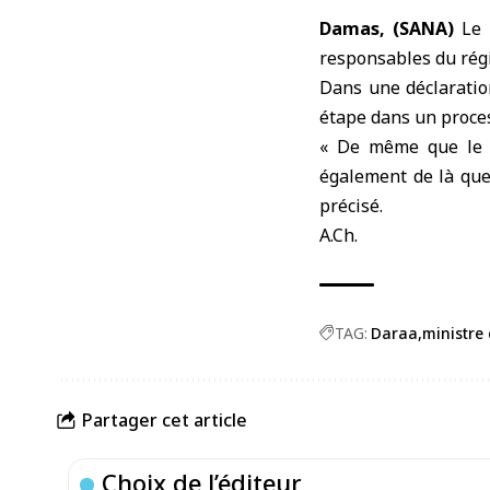
Damas, (SANA)
Le
responsables du
rég
Dans une déclaration
étape dans un proces
« De même que le dé
également de là que 
précisé.
A.Ch.
TAG:
Daraa
ministre 
Partager cet article
Choix de l’éditeur