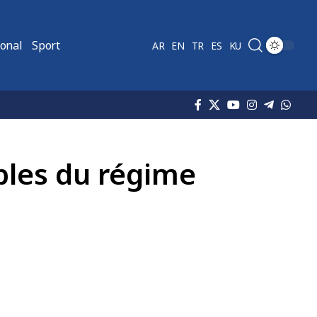
ional
Sport
AR
EN
TR
ES
KU
bles du régime