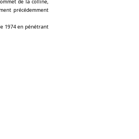
sommet de la colline,
alement précédemment
de 1974
en pénétrant
océdant à l’excavation
s de son territoire,
lles et non avenues,
ppelle également la
tiques de l’occupant
a