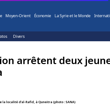
ie
Moyen-Orient
Économie
La Syrie et le Monde
Internat
otos
Divers
ion arrêtent deux jeunes
a
la localité d’al-Rafid, à Quneitra (photo : SANA)