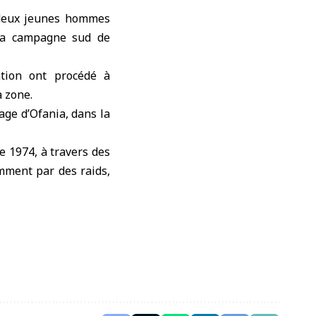
 deux jeunes hommes
s la campagne sud de
tion ont procédé à
a zone.
lage d’Ofania, dans la
e 1974, à travers des
amment par des raids,