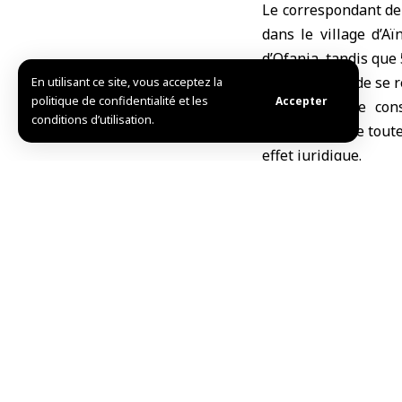
Le correspondant de 
dans le village d’Aï
d’Ofania, tandis que 
village, avant de se r
En utilisant ce site, vous acceptez la
politique de confidentialité et les
Accepter
La Syrie exige cons
conditions d’utilisation.
soulignant que toute
effet juridique.
L.S.
TAG:
Quneitra
syrie
Partager cet article
Choix de l’éditeur