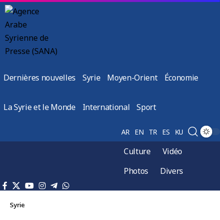
Dernières nouvelles
Syrie
Moyen-Orient
Économie
La Syrie et le Monde
International
Sport
AR
EN
TR
ES
KU
Culture
Vidéo
Photos
Divers
Syrie