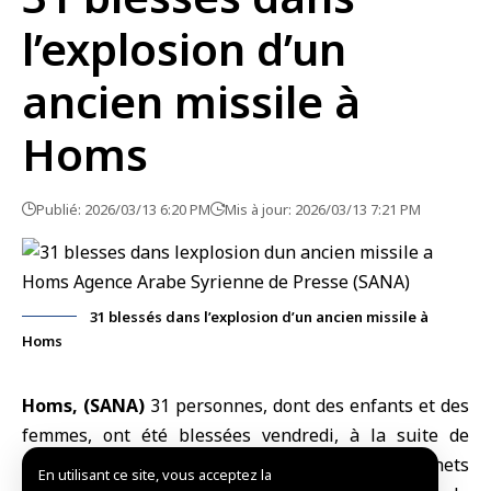
l’explosion d’un
ancien missile à
Homs
Publié: 2026/03/13 6:20 PM
Mis à jour: 2026/03/13 7:21 PM
31 blessés dans l’explosion d’un ancien missile à
Homs
Homs, (SANA)
31 personnes, dont des enfants et des
femmes, ont été blessées vendredi, à la suite de
l’explosion d’un ancien missile, provenant des déchets
En utilisant ce site, vous acceptez la