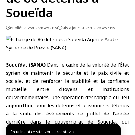
Soueïda
Publié: 2026/02/26 4:52 PM
Mis à jour: 2026/02/26 4:57 PM
Soueïda, (SANA)
Dans le cadre de la volonté de l’État
syrien de maintenir la sécurité et la paix civile et
sociale, et de renforcer la stabilité et la confiance
mutuelle entre citoyens et institutions
gouvernementales, une opération d’échange a eu lieu
aujourd’hui, pour les détenus et prisonniers détenus
à la suite des événements de juillet de l’année
dernière dans le gouvernorat de
Soueïda
, qui
comprenant 86 personnes.
En utilisant ce site, vous acceptez la