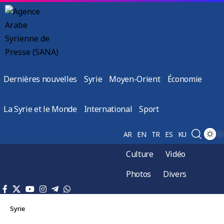
Dernières nouvelles
Syrie
Moyen-Orient
Économie
La Syrie et le Monde
International
Sport
AR
EN
TR
ES
KU
Culture
Vidéo
Photos
Divers
Syrie