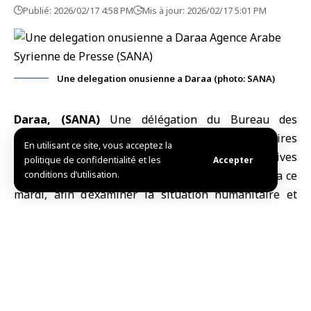
Publié: 2026/02/17 4:58 PM
Mis à jour: 2026/02/17 5:01 PM
Une delegation onusienne a Daraa (photo: SANA)
Daraa, (SANA)
Une délégation du
Bureau des
Nations unies pour la coordination des affaires
En utilisant ce site, vous acceptez la
humanitaires
(OCHA) et d’agences onusiennes actives
politique de confidentialité et les
Accepter
a effectué une visite dans le gouvernorat de
conditions d’utilisation.
Daraa
ce
mardi, afin d’examiner la situation humanitaire et
d’étudier les moyens de renforcer la coordination
ainsi que d’orienter les financements vers les zones
les plus nécessiteuses.
Le représentant du Programme des Nations