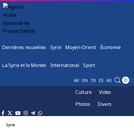
Dernières nouvelles
Syrie
Moyen-Orient
Économie
La Syrie et le Monde
International
Sport
AR
EN
TR
ES
KU
Culture
Vidéo
Photos
Divers
Syrie