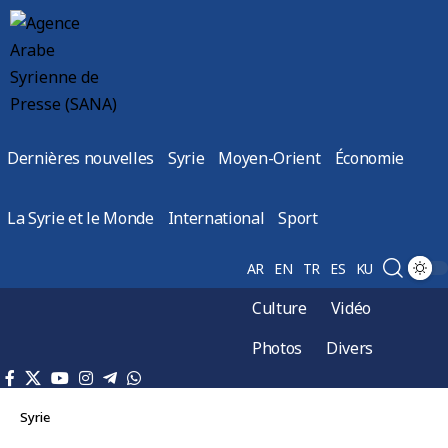
Dernières nouvelles
Syrie
Moyen-Orient
Économie
La Syrie et le Monde
International
Sport
AR
EN
TR
ES
KU
Culture
Vidéo
Photos
Divers
Syrie