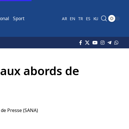
ional
Sport
AR
EN
TR
ES
KU
s aux abords de