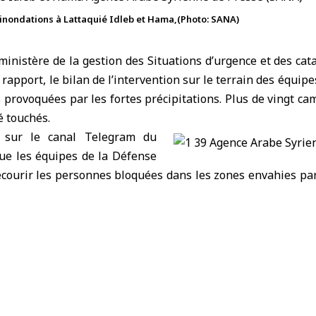
inondations à Lattaquié Idleb et Hama,(Photo: SANA)
ministère de la gestion des Situations d’urgence
et des cat
 rapport,
le bilan de l’intervention sur le terrain
des équipes
 provoquées par les fortes précipitations. Plus de vingt c
té touchés.
é sur le canal Telegram du
que les équipes de la Défense
ecourir les personnes bloquées dans les zones envahies par
déplacés des sites les plus dangereux, et à assurer un 
concentrés, les 7 et 8 février, dans les gouvernorats de Latt
e sauvetage, l’évacuation des eaux, et le dégagement des ro
s eaux. Les moyens et centres opérationnels ont été mobili
cialisées, afin de garantir la rapidité de la réponse et de l
 de Khirbet al‑Joz, à l’ouest d’Idleb, ainsi qu’en périphérie d