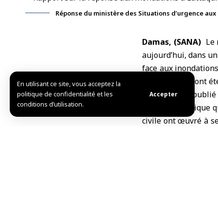
Réponse du ministère des Situations d’urgence aux 
Damas, (SANA)
Le 
aujourd’hui, dans un
face aux inondations
l’ouest d’Idleb ont é
En utilisant ce site, vous acceptez la
Le rapport, publi
politique de confidentialité et les
Accepter
conditions d’utilisation.
ministère, indique 
civile ont œuvré à s
les malades et les 
familles sinistrées.
Les efforts se sont 
sur les opérations d
montée du niveau de
plusieurs équipes spé
dégâts dans la région