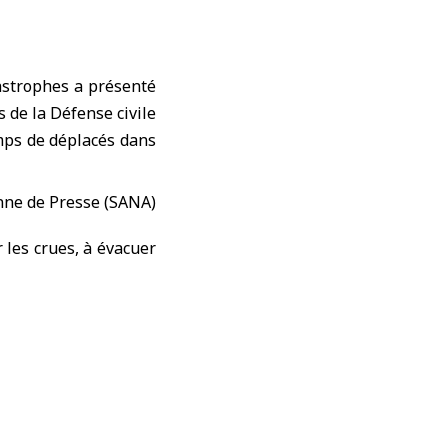
astrophes a présenté
 de la Défense civile
amps de déplacés dans
 les crues, à évacuer
passage sûr pour les
aquié, Idleb et Hama,
utes obstruées par la
sés, avec l’appui de
imiter l’extension des
e Lattaquié.