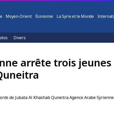
ie
Moyen-Orient
Économie
La Syrie et le Monde
Internat
otos
Divers
enne arrête trois jeune
Quneitra