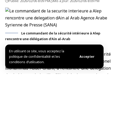
Publié: 2026/02/06 8:09 PM
Mis à jour: 2026/02/06 8:09 PM
Le commandant de la sécurité intérieure à Alep
rencontre une délégation d’Aïn al-Arab
En utilisant ce site, vous acceptez la
Alep, (SANA)
Le
commandant de la sécurité
politique de confidentialité et les
Accepter
intérieure
dans le gouvernorat d’
Alep
, le colonel
conditions d’utilisation.
Mohammad Abdel Ghani, a rencontré une délégation
des habitants de la ville d’
Aïn al-Arab
, au nord-est du
gouvernorat, dans le cadre du renforcement du
contact avec les citoyens et de leur information sur les
derniers développements sécuritaires.
Le ministère de l’Intérieur a indiqué sur sa chaîne
Telegram, ce vendredi, que la rencontre s’est tenue au