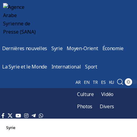
Dernières nouvelles
Syrie
Moyen-Orient
Économie
La Syrie et le Monde
International
Sport
AR
EN
TR
ES
KU
Culture
Vidéo
Photos
Divers
Syrie